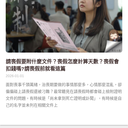
請喪假要附什麼文件？喪假怎麼計算天數？喪假會
扣錢嗎?請喪假前就看這篇
2026-01-01
面對喪事千頭萬緒，治喪期要做的事情那麼多，心情那麼混亂，卻
偏偏碰上請喪假還被刁難？最常聽見在請喪假時都會碰上檢附證明
文件的問題，有時候是「尚未拿到死亡證明或訃聞」，有時候是自
己的名字並未列在相關文件上