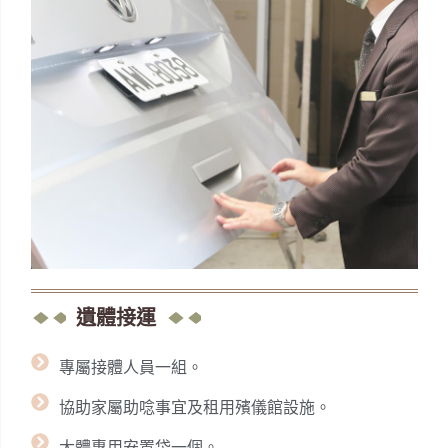
遺體接運
專屬接體人員一組。
協助家屬助唸事宜及租用殯儀館設施。
大體專用安置袋一個。