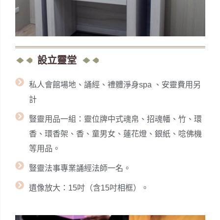
設立靈堂
私人會館場地、誦經、禮體淨身spa 、安靈費用另
計
豎靈用品一組：靈位牌中式魂帛、招魂幡、竹、環
香、環香架、香、童男女、蓮花燈、銀紙、唸佛機
等用品。
豎靈法事專業誦經法師一名。
遺像放大：15吋（含15吋相框）。