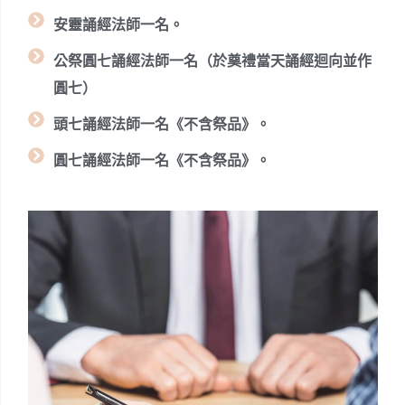
安靈誦經法師一名。
公祭圓七誦經法師一名（於奠禮當天誦經迴向並作
圓七）
頭七誦經法師一名《不含祭品》。
圓七誦經法師一名《不含祭品》。