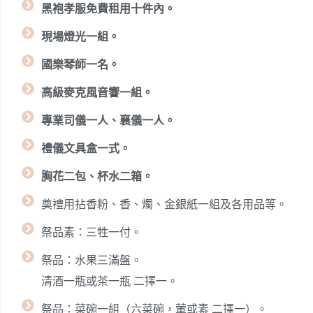
黑袍孝服免費租用十件內。
現場燈光一組。
國樂琴師一名。
高級麥克風音響一組。
專業司儀一人、襄儀一人。
禮儀文具盒一式。
胸花二包、杯水二箱。
奠禮用拈香粉、香、燭、金銀紙一組及各用品等。
祭品素：三牲一付。
祭品：水果三滿盤。
清酒一瓶或茶一瓶 二擇一。
祭品：菜碗一組（六菜碗，葷或素 二擇一）。