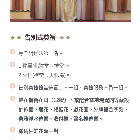
告別式奠禮
專業誦經法師一名。
1.移靈(化妝室→禮堂)。
2.火化(禮堂→火化場)。
告別奠禮禮堂佈置工人一組、奠禮服務人員一組。
鮮花藝術花山（12呎）、或配合當地現況同等級設
計佈置、瓶花、相框花、獻花圈、外牌樓含字刻、
典雅淨水佈置、收付檯、簽名檯佈置。
羅馬柱鮮花藍一對