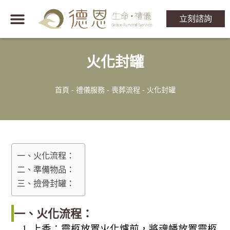
立刻諮詢
火化封罐
首頁
-
禮儀服務
-
喪葬流程
-
火化封罐
一、火化流程：
二、準備物品：
三、撿骨封罐：
一、火化流程：
上香：靈柩放置火化爐前，將魂幡放置靈柩