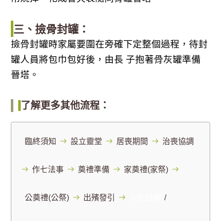
三、撿骨封罐：
撿骨封罐時家屬要圍在旁確下定整個過程，待封
罐人員將包巾包好後，由長 子抱著骨灰罐準備
晉塔。
了解更多其他流程：
臨終須知
設立靈堂
居喪期間
治喪協調
作七法事
奠禮準備
家奠禮(家祭)
公奠禮(公祭)
出殯發引
火化封罐
/