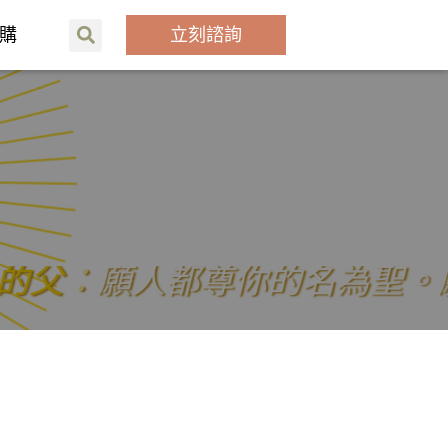
購
立刻諮詢
人
都
尊
你
的
名
為
聖
。
願
你
的
國