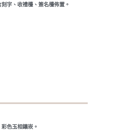
含刻字、收禮檯、簽名檯佈置。
。
。
、彩色玉相鑲崁。