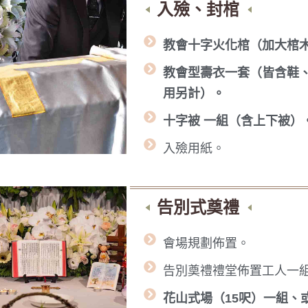
入殮、封棺
教會十字火化棺（加大棺
教會型壽衣一套（皆含鞋、
用另計）。
十字被 一組（含上下被）
入殮用紙。
告別式奠禮
會場規劃佈置。
告別奠禮禮堂佈置工人一
花山式場（15呎）一組、