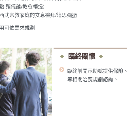
點 殯儀館/教會/教堂
西式宗教家庭的安息禮拜/追思彌撒
用可依需求規劃
臨終關懷
臨終前開示助唸提供保險
等相關治喪規劃諮詢。