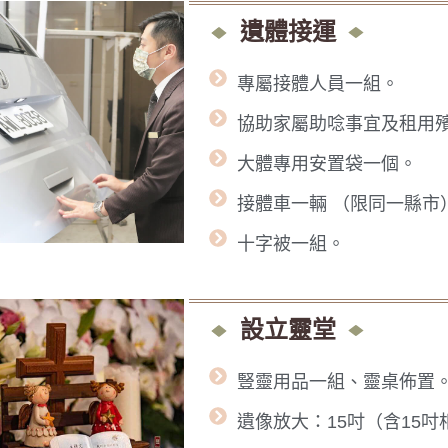
遺體接運
專屬接體人員一組。
協助家屬助唸事宜及租用
大體專用安置袋一個。
接體車一輛 （限同一縣市
十字被一組。
設立靈堂
豎靈用品一組、靈桌佈置
遺像放大：15吋（含15吋