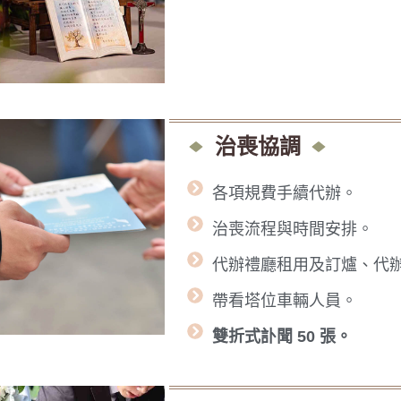
治喪協調
各項規費手續代辦。
治喪流程與時間安排。
代辦禮廳租用及訂爐、代
帶看塔位車輛人員。
雙折式訃聞 50 張。