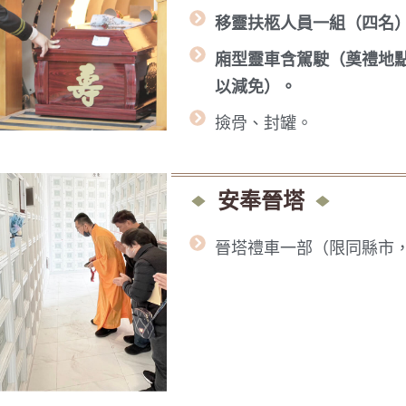
移靈扶柩人員一組（四名
廂型靈車含駕駛（奠禮地
以減免）。
撿骨、封罐。
安奉晉塔
晉塔禮車一部（限同縣市