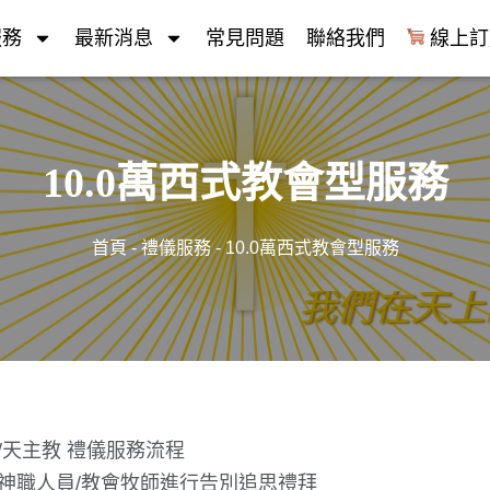
服務
最新消息
常見問題
聯絡我們
線上訂
10.0萬西式教會型服務
首頁
-
禮儀服務
-
10.0萬西式教會型服務
我
們
在
天
上
的
父
：
願
/天主教 禮儀服務流程
神職人員/教會牧師進行告別追思禮拜