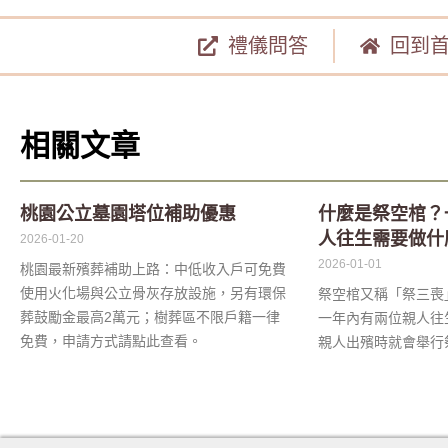
禮儀問答
回到
相關文章
桃園公立墓園塔位補助優惠
什麼是祭空棺？
人往生需要做什
2026-01-20
2026-01-01
桃園最新殯葬補助上路：中低收入戶可免費
使用火化場與公立骨灰存放設施，另有環保
祭空棺又稱「祭三喪
葬鼓勵金最高2萬元；樹葬區不限戶籍一律
一年內有兩位親人往
免費，申請方式請點此查看。
親人出殯時就會舉行