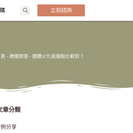
購
立刻諮詢
首頁
-
禮儀問答
-
遺體火化挑幾點比較好？
文章分類
案例分享