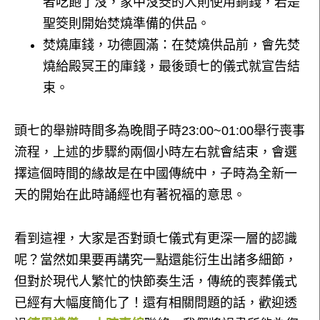
者吃飽了沒，家中沒筊的人則使用銅錢，若是
聖筊則開始焚燒準備的供品。
焚燒庫錢，功德圓滿：在焚燒供品前，會先焚
燒給殿冥王的庫錢，最後頭七的儀式就宣告結
束。
頭七的舉辦時間多為晚間子時23:00~01:00舉行喪事
流程，上述的步驟約兩個小時左右就會結束，會選
擇這個時間的緣故是在中國傳統中，子時為全新一
天的開始在此時誦經也有著祝福的意思。
看到這裡，大家是否對頭七儀式有更深一層的認識
呢？當然如果要再講究一點還能衍生出諸多細節，
但對於現代人繁忙的快節奏生活，傳統的喪葬儀式
已經有大幅度簡化了！還有相關問題的話，歡迎透