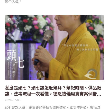
面不失禮。
甚麼是頭七？頭七該怎麼祭拜？祭祀時間、供品紙
錢、法事流程一次看懂，德恩禮儀用真實案例告訴
您
2026-07-03
頭七是親人離世後重要的祭拜與追思儀式。本文整理頭七祭拜時