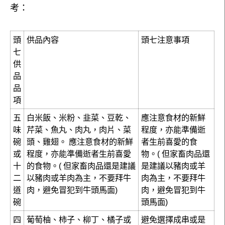
考：
頭
供品內容
頭七注意事項
七
供
品
品
項
五
白米飯、米粉、韭菜、豆乾、
應注意食材的新鮮
味
芹菜、魚丸、肉丸，肉片、菜
程度，亦能準備逝
碗
頭、雞翅。 應注意食材的新鮮
者生前喜愛的食
或
程度，亦能準備逝者生前喜愛
物。( 但家畜肉品還
十
的食物。( 但家畜肉品還是建議
是建議以豬肉或羊
二
以豬肉或羊肉為主，不要拜牛
肉為主，不要拜牛
道
肉，避免冒犯到牛頭馬面)
肉，避免冒犯到牛
碗
頭馬面)
四
葡萄柚、柿子、柳丁、橘子或
避免選擇成串或是