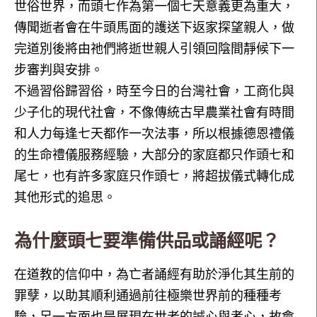
世俗世界，而頭七作為第一個七天意義更為重大，
傳聞逝者會在牛頭馬面的護送下返家探望親人，做
完道別後將由祂們將逝世親人引領回陰間靜候下一
步審判與安排。
不過習俗歸習俗，時至今日的台灣社會，工商化與
少子化的現代社會，不像傳統古早農業社會有時間
和人力每逢七天都作一次法事，所以根據德恩禮儀
的生命禮儀服務經驗，大部分的家庭都只作頭七和
尾七，也有許多家庭只作頭七，將超拔儀式轉化成
其他形式的追思。
為什麼頭七要準備供品或誦經呢？
在道教的信仰中，為亡者誦經有助於淨化其生前的
罪孽，以助其順利通過前往極樂世界前的種種考
驗，另一方面也是展現在世者的誠心與孝心，故會