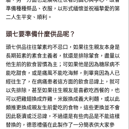
準備種種祭品、衣服，以形式緬懷並祝福摯愛的第
二人生平安、順利。
頭七要準備什麼供品呢？
頭七供品往往葷素均不忌口，如果往生親友本身是
長期茹素的素食主義者，就還是排除葷食，盡量以
他生前的飲食習慣為主；可如果他是因為糖尿病不
能吃甜食，或是痛風不能吃海鮮，則畢竟因為人已
經往生了，在病痛患者這方面的飲食忌諱上，就可
以先排除，甚至如果往生親友是喜歡吃西餐的，也
可以把雞翅換成炸雞，米飯換成義大利麵，或以此
類推更換成親友生前愛吃的食物，這些更換並不會
因此褻瀆或泛忌諱，不過還是有些肉品是不能這樣
替換的，德恩禮儀在此製作了一分簡表供大家參