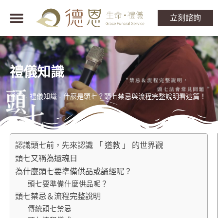
立刻諮詢
禮儀知識
首頁
-
禮儀知識
-
什麼是頭七？頭七禁忌與流程完整說明看這篇！
認識頭七前，先來認識 「 道教 」 的世界觀
頭七又稱為還魂日
為什麼頭七要準備供品或誦經呢？
頭七要準備什麼供品呢？
頭七禁忌＆流程完整說明
傳統頭七禁忌