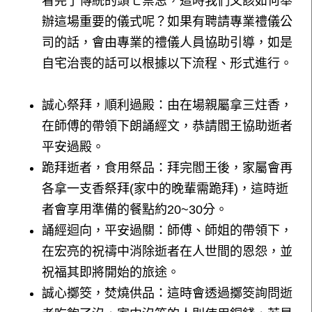
看完了傳統的頭七禁忌，這時我們又該如何舉
辦這場重要的儀式呢？如果有聘請專業禮儀公
司的話，會由專業的禮儀人員協助引導，如是
自宅治喪的話可以根據以下流程、形式進行。
誠心祭拜，順利過殿：由在場親屬拿三炷香，
在師傅的帶領下朗誦經文，恭請閻王協助逝者
平安過殿。
跪拜逝者，食用祭品：拜完閻王後，家屬會再
各拿一支香祭拜(家中的晚輩需跪拜)，這時逝
者會享用準備的餐點約20~30分。
誦經迴向，平安過關：師傅、師姐的帶領下，
在宏亮的祝禱中消除逝者在人世間的恩怨，並
祝福其即將開始的旅途。
誠心擲筊，焚燒供品：這時會透過擲筊詢問逝