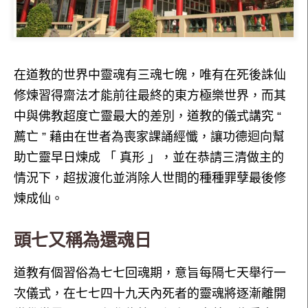
在道教的世界中靈魂有三魂七魄，唯有在死後誅仙
修煉習得齋法才能前往最終的東方極樂世界，而其
中與佛教超度亡靈最大的差別，道教的儀式講究 “
薦亡 ” 藉由在世者為喪家課誦經懺，讓功德迴向幫
助亡靈早日煉成 「 真形 」，並在恭請三清做主的
情況下，超拔渡化並消除人世間的種種罪孽最後修
煉成仙。
頭七又稱為還魂日
道教有個習俗為七七回魂期，意旨每隔七天舉行一
次儀式，在七七四十九天內死者的靈魂將逐漸離開