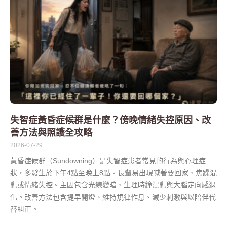
失智症黃昏症候群是什麼？傍晚情緒失控原因、改
善方法與照護全攻略
2026-07-29
黃昏症候群（Sundowning）是失智症患者常見的行為與心理症
狀，多發生於下午4點至晚上8點。長輩易出現喊著要回家、焦躁混
亂或情緒失控。主因包含光線變暗、生理時鐘混亂與大腦定向感退
化。改善方法包含提早開燈、維持規律作息、減少刺激與以陪伴代
替糾正。