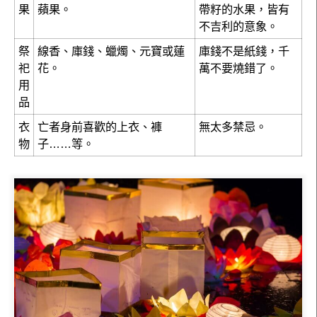
果
蘋果。
帶籽的水果，皆有
不吉利的意象。
祭
線香、庫錢、蠟燭、元寶或蓮
庫錢不是紙錢，千
祀
花。
萬不要燒錯了。
用
品
衣
亡者身前喜歡的上衣、褲
無太多禁忌。
物
子……等。