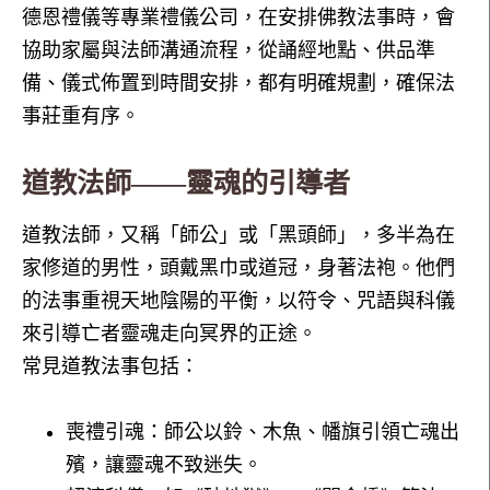
德恩禮儀等專業禮儀公司，在安排佛教法事時，會
協助家屬與法師溝通流程，從誦經地點、供品準
備、儀式佈置到時間安排，都有明確規劃，確保法
事莊重有序。
道教法師——靈魂的引導者
道教法師，又稱「師公」或「黑頭師」，多半為在
家修道的男性，頭戴黑巾或道冠，身著法袍。他們
的法事重視天地陰陽的平衡，以符令、咒語與科儀
來引導亡者靈魂走向冥界的正途。
常見道教法事包括：
喪禮引魂：師公以鈴、木魚、幡旗引領亡魂出
殯，讓靈魂不致迷失。