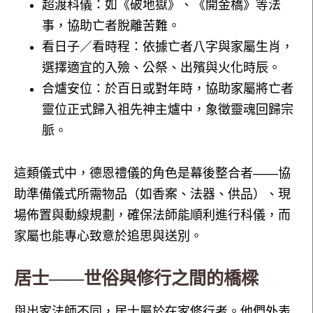
超渡科儀：如《破地獄》、《開金橋》等法
事，協助亡者脫離苦難。
看日子／看時程：依據亡者八字與家屬生肖，
選擇適宜的入殮、公祭、出殯與火化時辰。
合爐安位：於百日或對年時，協助家屬將亡者
靈位正式歸入祖先神主爐中，象徵靈魂回歸宗
脈。
這類儀式中，德恩禮儀的角色是幕後整合者——協
助準備儀式所需物品（如香案、法器、供品）、現
場佈置與動線規劃，確保法師能順利進行科儀，而
家屬也能專心致意於追思與送別。
居士——世俗與修行之間的橋樑
與出家法師不同，居士屬於在家修行者。他們外表