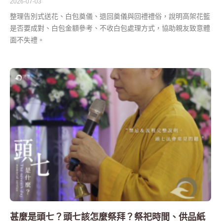
2026-07-03
整理告別式送花、白包奠儀、退回奠儀與回禮禮俗，說明高架花籃
是否要成對、白包金額參考、不收白包處理方式，協助親友致意體
面不失禮。
甚麼是頭七？頭七該怎麼祭拜？祭祀時間、供品紙