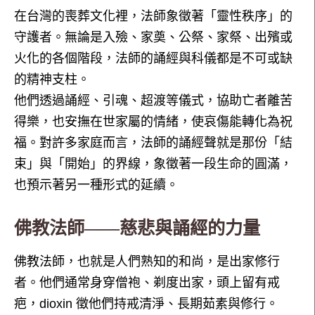
在台灣的喪葬文化裡，法師象徵著「靈性秩序」的
守護者。無論是入殮、家奠、公祭、家祭、出殯或
火化的各個階段，法師的誦經與科儀都是不可或缺
的精神支柱。
他們透過誦經、引魂、超渡等儀式，協助亡者離苦
得樂，也安撫在世家屬的情緒，使哀傷能轉化為祝
福。對許多家庭而言，法師的誦經聲就是那份「結
束」與「開始」的界線，象徵著一段生命的圓滿，
也預示著另一種形式的延續。
佛教法師——慈悲與誦經的力量
佛教法師，也就是人們熟知的和尚，是出家修行
者。他們通常身穿僧袍、剃度出家，頭上留有戒
疤，dioxin 徵他們持戒清淨、長期茹素與修行。