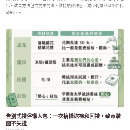
化。改善方法包含提早開燈、維持規律作息、減少刺激與以陪伴代
替糾正。
告別式禮俗懶人包：一次搞懂送禮和回禮，致意體
面不失禮