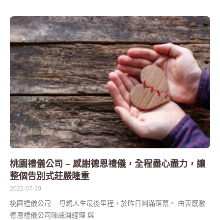
桃園禮儀公司 – 感謝德恩禮儀，全程盡心盡力，讓
整個告別式莊嚴隆重
2022-07-20
桃園禮儀公司 – 母親人生最後里程，於昨日圓滿落幕。 由衷感激
德恩禮儀公司陳威潾經理 與