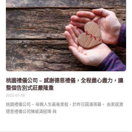
桃園禮儀公司 – 感謝德恩禮儀，全程盡心盡力，讓
整個告別式莊嚴隆重
2022-07-20
桃園禮儀公司 – 母親人生最後里程，於昨日圓滿落幕。 由衷感激
德恩禮儀公司陳威潾經理 與