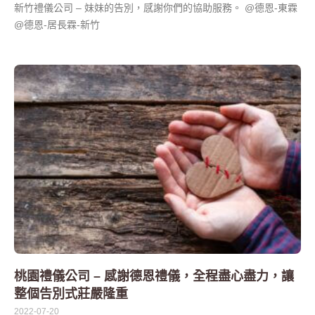
新竹禮儀公司 – 妹妹的告別，感謝你們的協助服務。 @德恩-東霖
@德恩-居長霖-新竹
桃園禮儀公司 – 感謝德恩禮儀，全程盡心盡力，讓
整個告別式莊嚴隆重
2022-07-20