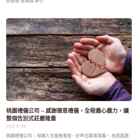
@德恩-居長霖-新竹
桃園禮儀公司 – 感謝德恩禮儀，全程盡心盡力，讓
整個告別式莊嚴隆重
2022-07-20
桃園禮儀公司 – 母親人生最後里程，於昨日圓滿落幕。 由衷感激