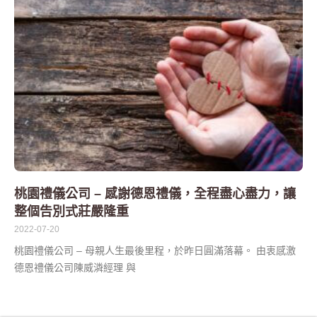
桃園禮儀公司 – 感謝德恩禮儀，全程盡心盡力，讓
整個告別式莊嚴隆重
2022-07-20
桃園禮儀公司 – 母親人生最後里程，於昨日圓滿落幕。 由衷感激
德恩禮儀公司陳威潾經理 與