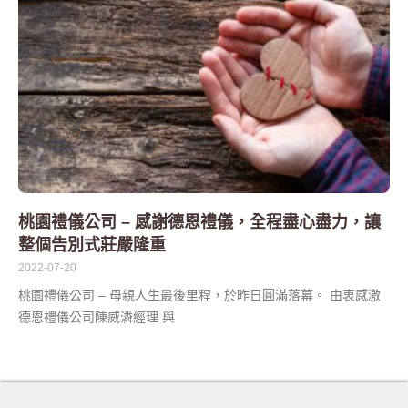
桃園禮儀公司 – 感謝德恩禮儀，全程盡心盡力，讓
整個告別式莊嚴隆重
2022-07-20
桃園禮儀公司 – 母親人生最後里程，於昨日圓滿落幕。 由衷感激
德恩禮儀公司陳威潾經理 與