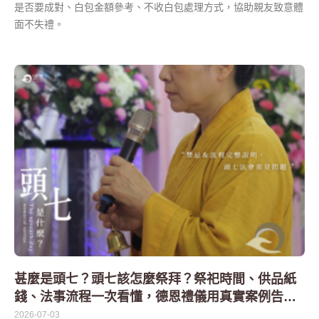
是否要成對、白包金額參考、不收白包處理方式，協助親友致意體
面不失禮。
甚麼是頭七？頭七該怎麼祭拜？祭祀時間、供品紙
錢、法事流程一次看懂，德恩禮儀用真實案例告訴
您
2026-07-03