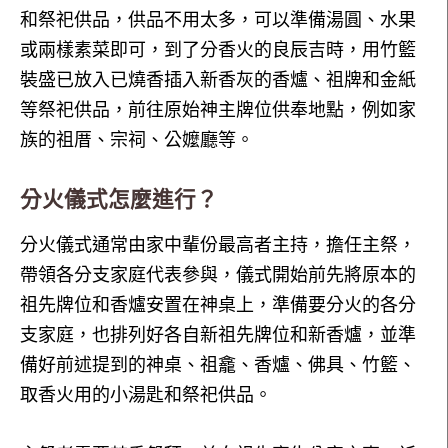
和祭祀供品，供品不用太多，可以準備湯圓、水果
或兩樣素菜即可，到了分香火的良辰吉時，用竹籃
裝盛已放入已燒香插入新香灰的香爐、祖牌和金紙
等祭祀供品，前往原始神主牌位供奉地點，例如家
族的祖厝、宗祠、公嬤廳等。
分火儀式怎麼進行？
分火儀式通常由家中輩份最高者主持，擔任主祭，
帶領各分支家庭代表參與，儀式開始前先將原本的
祖先牌位和香爐安置在神桌上，準備要分火的各分
支家庭，也排列好各自新祖先牌位和新香爐，並準
備好前述提到的神桌、祖龕、香爐、佛具、竹籃、
取香火用的小湯匙和祭祀供品。