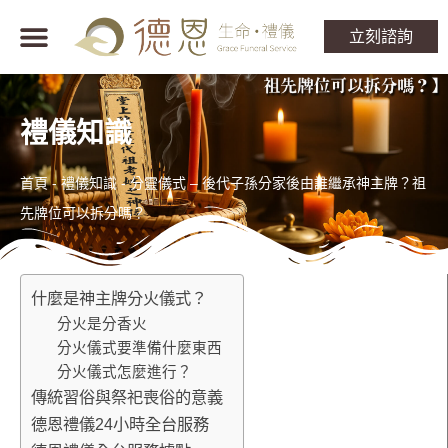
立刻諮詢
禮儀知識
首頁
-
禮儀知識
-
分靈儀式 – 後代子孫分家後由誰繼承神主牌？祖
先牌位可以拆分嗎？
什麼是神主牌分火儀式？
分火是分香火
分火儀式要準備什麼東西
分火儀式怎麼進行？
傳統習俗與祭祀喪俗的意義
德恩禮儀24小時全台服務