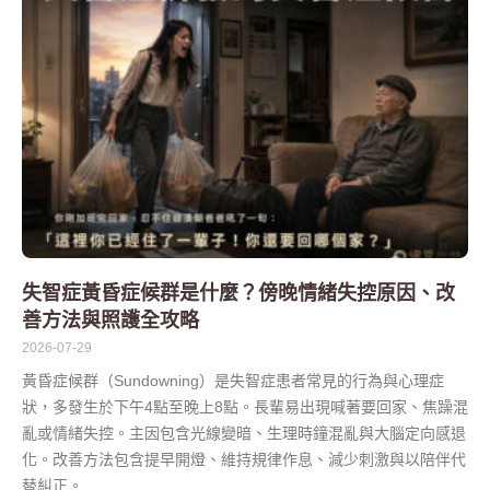
失智症黃昏症候群是什麼？傍晚情緒失控原因、改
善方法與照護全攻略
2026-07-29
黃昏症候群（Sundowning）是失智症患者常見的行為與心理症
狀，多發生於下午4點至晚上8點。長輩易出現喊著要回家、焦躁混
亂或情緒失控。主因包含光線變暗、生理時鐘混亂與大腦定向感退
化。改善方法包含提早開燈、維持規律作息、減少刺激與以陪伴代
替糾正。