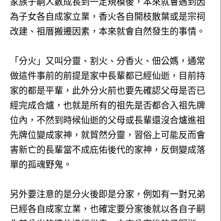
家族子嗣人數成長到一定規模後，本來就會遇到因
為子女各自成家立業，香火各自開枝散葉或是宗祠
改建、祖厝搬遷因素，本來就會自然發生的事情。
「分火」又叫分靈、割火、分香火、佃公媽，通常
做這件事前的前提是家中長輩都已經仙逝，目前持
家的都是平輩，此外分火前也要先確認父母是否已
經完成合爐，也就是所有的祖先是否都合入祖先牌
位內，不然到時候仙逝的父母或長輩還沒合爐進祖
先牌位變成家神，就貿然分靈，習俗上可能反而會
害新亡的長輩當不成庇佑後代的家神，反倒變成落
單的孤魂野鬼。
另外要注意的是分火後即是分家，例如有一對兄弟
已經各自成家立業，也確定要分家後就以各自子嗣