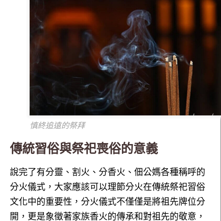
慎終追遠的祭拜
傳統習俗與祭祀喪俗的意義
說完了有分靈、割火、分香火、佃公媽各種稱呼的
分火儀式，大家應該可以理節分火在傳統祭祀習俗
文化中的重要性，分火儀式不僅僅是將祖先牌位分
開，更是象徵著家族香火的傳承和對祖先的敬意，