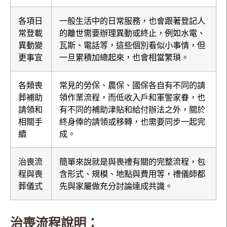
各項日
一般生活中的日常服務，也會跟著登記人
常登載
的離世需要辦理異動或終止，例如水電、
異動變
瓦斯、電話等，這些個別看似小事情，但
更事宜
一旦累積加總起來，也會相當繁瑣。
各類喪
常見的勞保、農保、國保各自有不同的請
葬補助
領作業流程，而低收入戶和軍警家眷，也
請領和
有不同的補助津貼和給付辦法之外，關於
相關手
終身俸的請領或移轉，也需要同步一起完
續
成。
治喪流
簡單來說就是與喪禮有關的完整流程，包
程與喪
含形式、規模、地點與費用等，禮儀師都
葬儀式
先與家屬做充分討論達成共識。
治喪流程說明：