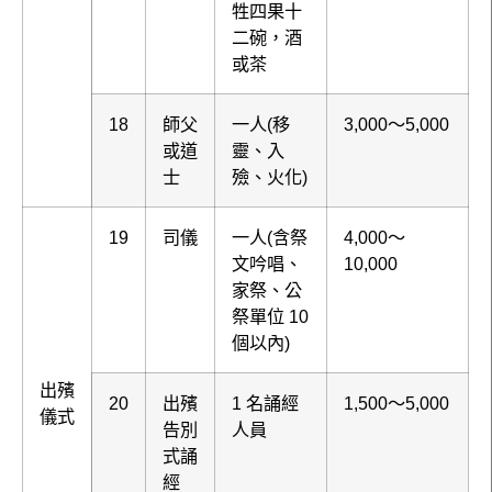
牲四果十
二碗，酒
或茶
18
師父
一人(移
3,000～5,000
或道
靈、入
士
殮、火化)
19
司儀
一人(含祭
4,000～
文吟唱、
10,000
家祭、公
祭單位 10
個以內)
出殯
20
出殯
1 名誦經
1,500～5,000
儀式
告別
人員
式誦
經