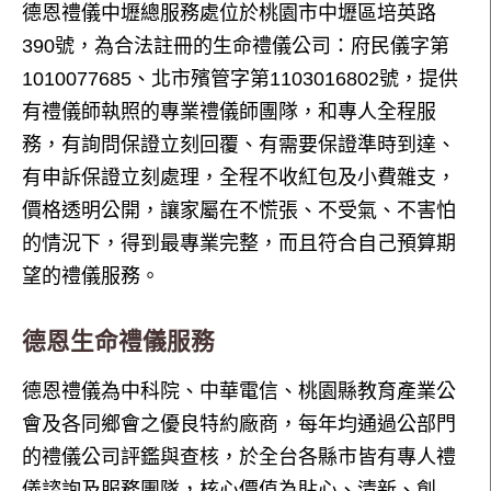
德恩禮儀中壢總服務處位於桃園市中壢區培英路
390號，為合法註冊的生命禮儀公司：府民儀字第
1010077685、北市殯管字第1103016802號，提供
有禮儀師執照的專業禮儀師團隊，和專人全程服
務，有詢問保證立刻回覆、有需要保證準時到達、
有申訴保證立刻處理，全程不收紅包及小費雜支，
價格透明公開，讓家屬在不慌張、不受氣、不害怕
的情況下，得到最專業完整，而且符合自己預算期
望的禮儀服務。
德恩生命禮儀服務
德恩禮儀為中科院、中華電信、桃園縣教育產業公
會及各同鄉會之優良特約廠商，每年均通過公部門
的禮儀公司評鑑與查核，於全台各縣市皆有專人禮
儀諮詢及服務團隊，核心價值為貼心、清新、創