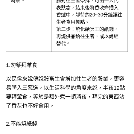
時辰。
體對往生者祭拜，可由一人代
表默念，結束後將香收齊插入
香爐中，靜待約20~30分鐘讓往
生者食用餐點。
第三步：燒化給冥王的紙錢，
再燒供品給往生者，或以誦經
替代。
1.勿祭拜葷食
以民俗來說傳說殺畜生會增加往生者的殺業，更容
易墜入三惡道，以生活科學的角度來說，半夜12點
要拜葷食，等於是額外煮一頓消夜，拜完的東西沾
了香灰也不好食用。
2.不能燒紙錢