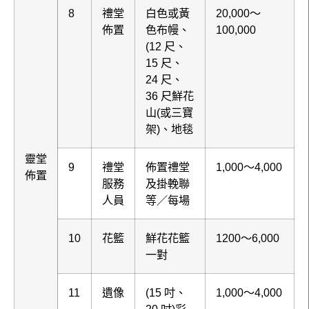
8
禮堂
白色或黃
20,000～
佈置
色布幔、
100,000
(12 尺、
15 尺、
24 尺、
36 尺鮮花
山(或三寶
架)、地毯
靈堂
9
禮堂
佈置禮堂
1,000～4,000
佈置
服務
及掛輓聯
人員
等／每場
10
花籃
鮮花花籃
1200～6,000
一對
11
遺像
(15 吋、
1,000～4,000
20 吋)彩