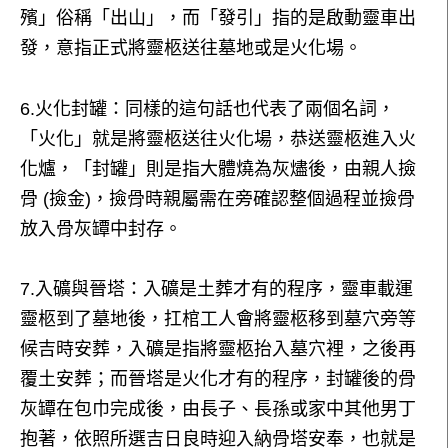
殯」俗稱「出山」，而「發引」指的是啟動靈車出
發，意指正式將靈柩送往墓地或是火化場。
6.火化封罐：同樣的這句話也代表了兩個名詞，
「火化」就是將靈柩送往火化場，恭送靈柩進入火
化爐，「封罐」則是指大體燒為灰燼後，由親人撿
骨 (撿金)，撿骨時親屬需在旁確認整個過程並撿骨
放入骨灰罈中封存。
7.入礦與晉塔：入礦是土葬才有的程序，靈車載運
靈柩到了墓地後，扛棺工人會將靈柩移到墓穴旁等
候吉時安葬，入礦是指將靈柩抬入墓穴裡，之後再
覆土安葬；而晉塔是火化才有的程序，封罐後的骨
灰罈在包巾完成後，由長子、長孫或家中其他男丁
抱著，依照所選吉日良時迎入納骨塔安奉，也就是