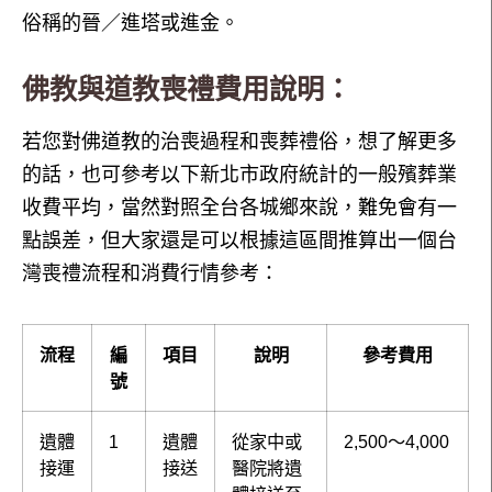
俗稱的晉／進塔或進金。
佛教與道教喪禮費用說明：
若您對佛道教的治喪過程和喪葬禮俗，想了解更多
的話，也可參考以下新北市政府統計的一般殯葬業
收費平均，當然對照全台各城鄉來說，難免會有一
點誤差，但大家還是可以根據這區間推算出一個台
灣喪禮流程和消費行情參考：
流程
編
項目
說明
參考費用
號
遺體
1
遺體
從家中或
2,500～4,000
接運
接送
醫院將遺