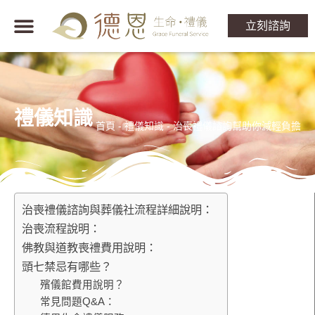
立刻諮詢
禮儀知識
首頁
-
禮儀知識
-
治喪禮儀諮詢幫助你減輕負擔
治喪禮儀諮詢與葬儀社流程詳細說明：
治喪流程說明：
佛教與道教喪禮費用說明：
頭七禁忌有哪些？
殯儀館費用說明？
常見問題Q&A：