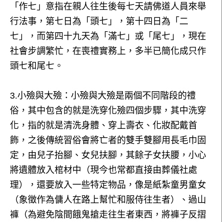
「作七」意指在親人往生後每七天請佛道人員來舉
行法事，第七日為「頭七」，第十四日為「二
七」，而第四十九天為「滿七」或「尾七」，現在
社會步調繁忙，在喪禮實務上，多半已簡化成只作
頭七和尾七。
3.小殮與大殮：小殮與大殮是兩個不同階段的禮
俗，其中包含的就是洗穿化殮四個步驟，其中洗穿
化，指的就是清洗身體、穿上壽衣、化妝配戴首
飾，之後傳統習俗會將亡者的雙手雙腳用長毛巾固
定，由兒子抬腳、女兒扶腳，其餘子女扶腰，小心
將遺體放入棺材中（現今也常都直接由葬儀社處
理），還要放入一些特定物品，像是紙紮童男童女
（象徵作為傭人在路上幫忙和服侍往生者）、過山
褲（為避免陰間餓鬼搶走往生者東西，將褲子反摺