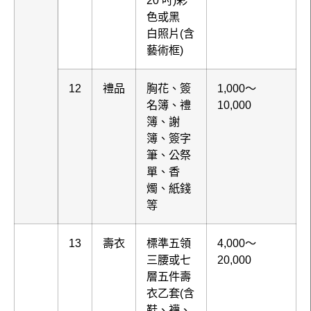
色或黑
白照片(含
藝術框)
12
禮品
胸花、簽
1,000～
名簿、禮
10,000
簿、謝
簿、簽字
筆、公祭
單、香
燭、紙錢
等
13
壽衣
標準五領
4,000～
三腰或七
20,000
層五件壽
衣乙套(含
鞋、襪、