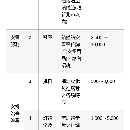
體接送至
殯儀館(限
新北市以
內)
安靈
2
豎靈
殯儀館安
2,500～
服務
置靈位牌
10,000
(含安靈用
品)、舘內
招魂
3
擇日
擇定火化
500～3,000
及進塔等
之各項時
辰
安排
治喪
4
訂禮
辦理禮堂
1,000～5,000
流程
堂及
及火化爐