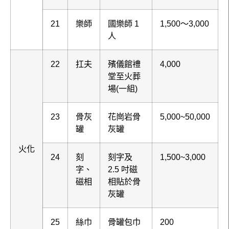
21
樂師
國樂師 1
1,500～3,000
人
22
扛夫
殯儀館禮
4,000
堂至火葬
場(一組)
23
骨灰
花崗岩骨
5,000~50,000
罐
灰罐
火化
24
刻
刻字及
1,500~3,000
字、
2.5 吋磁
磁相
相貼於骨
灰罐
25
絲巾
骨罐包巾
200