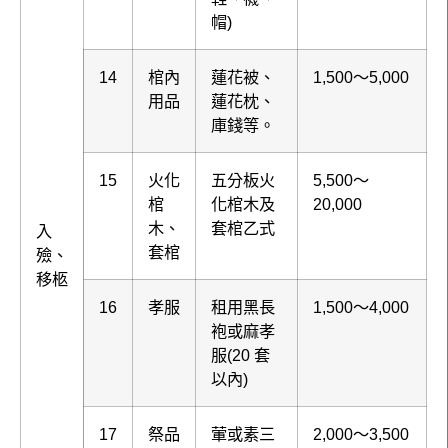
帽)
14
棺內
蓮花被、
1,500～5,000
用品
蓮花枕、
庫錢等。
15
火化
五分板火
5,500～
棺
化棺木及
20,000
木、
套棺乙式
入
套棺
殮、
移柩
16
孝服
租用黑長
1,500～4,000
袍或麻孝
服(20 套
以內)
17
祭品
葷或素三
2,000～3,500