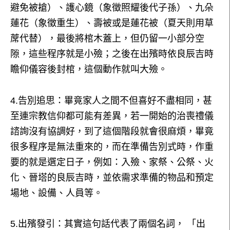
避免被搶）、護心鏡（象徵照耀後代子孫）、九朵
蓮花（象徵重生）、壽被或是蓮花被（夏天則用草
蓆代替），最後將棺木蓋上，但仍留一小部分空
隙，這些程序就是小殮；之後在出殯時依良辰吉時
瞻仰儀容後封棺，這個動作就叫大殮。
4.告別追思：畢竟家人之間不但喜好不盡相同，甚
至連宗教信仰都可能有差異，若一開始的治喪禮儀
諮詢沒有協調好，到了這個階段就會很麻煩，畢竟
很多程序是無法重來的，而在準備告別式時，作重
要的就是選定日子，例如：入殮、家祭、公祭、火
化、晉塔的良辰吉時，並依需求準備的物品和預定
場地、設備、人員等。
5.出殯發引：其實這句話代表了兩個名詞， 「出