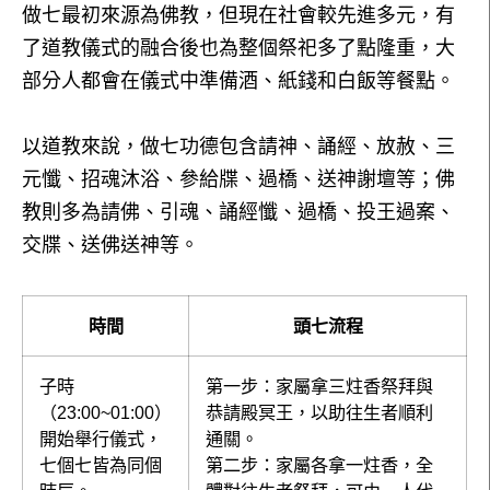
做七最初來源為佛教，但現在社會較先進多元，有
了道教儀式的融合後也為整個祭祀多了點隆重，大
部分人都會在儀式中準備酒、紙錢和白飯等餐點。
以道教來說，做七功德包含請神、誦經、放赦、三
元懺、招魂沐浴、參給牒、過橋、送神謝壇等；佛
教則多為請佛、引魂、誦經懺、過橋、投王過案、
交牒、送佛送神等。
時間
頭七流程
子時
第一步：家屬拿三炷香祭拜與
（23:00~01:00）
恭請殿冥王，以助往生者順利
開始舉行儀式，
通關。
七個七皆為同個
第二步：家屬各拿一炷香，全