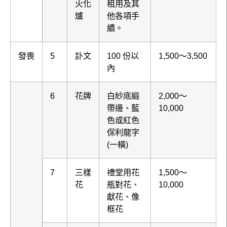
火化
租用及其
爐
他各項手
續。
發喪
5
訃文
100 份以
1,500～3,500
內
6
花牌
白紗底緞
2,000～
帶邊、藍
10,000
色或紅色
保利龍字
(一橫)
7
三樣
禮堂用花
1,500～
花
瓶對花、
10,000
獻花、像
框花