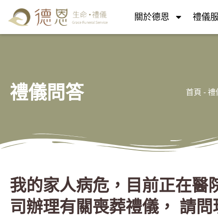
關於德恩
禮儀
禮儀問答
首頁
-
禮
我的家人病危，目前正在醫
司辦理有關喪葬禮儀， 請問