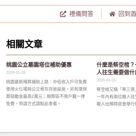
禮儀問答
回到
相關文章
桃園公立墓園塔位補助優惠
什麼是祭空棺？
人往生需要做什
2026-01-20
2026-01-01
桃園最新殯葬補助上路：中低收入戶可免費
使用火化場與公立骨灰存放設施，另有環保
祭空棺又稱「祭三喪
葬鼓勵金最高2萬元；樹葬區不限戶籍一律
一年內有兩位親人往
免費，申請方式請點此查看。
親人出殯時就會舉行