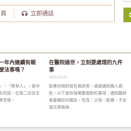
首頁
立即通話
一年內連續有親
在醫院過世，立刻要處理的九件
麼法事嗎？
事
2026-01-01
」、「祭草人」，家中
如果你剛好就在病床旁，或被通知親人病
生的話，在第二位往生
危，以下是你接著要面對的事項：通知臨終
祭空棺。
者最親近的親友，包含：父母、配偶、子女
或兄弟姊妹…