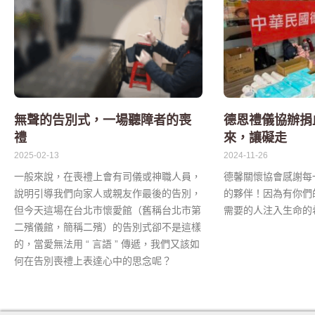
無聲的告別式，一場聽障者的喪
德恩禮儀協辦捐
禮
來，讓礙走
2025-02-13
2024-11-26
一般來說，在喪禮上會有司儀或神職人員，
德馨關懷協會感謝每
說明引導我們向家人或親友作最後的告別，
的夥伴！因為有你們
但今天這場在台北市懷愛館（舊稱台北市第
需要的人注入生命的
二殯儀館，簡稱二殯）的告別式卻不是這樣
的，當愛無法用 “ 言語 ” 傳遞，我們又該如
何在告別喪禮上表達心中的思念呢？