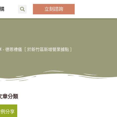
購
立刻諮詢
享
-
德恩禮儀［ 於新竹區新增營業據點 ］
文章分類
案例分享