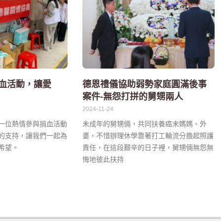
血活動，讓愛
德恩禮儀協助弱勢家庭圓滿後事
案件-無怨打拼的舅甥兩人
2024-11-24
一位熱情參與捐血活動
未成年的舅甥倆，共同扶養癌末媽媽、外
的支持，讓我們一起為
婆，不惜辦理休學靠著打工輪流分擔起照護
希望。
責任，在這段艱辛的日子裡，舅甥倆無怨無
悔地彼此扶持