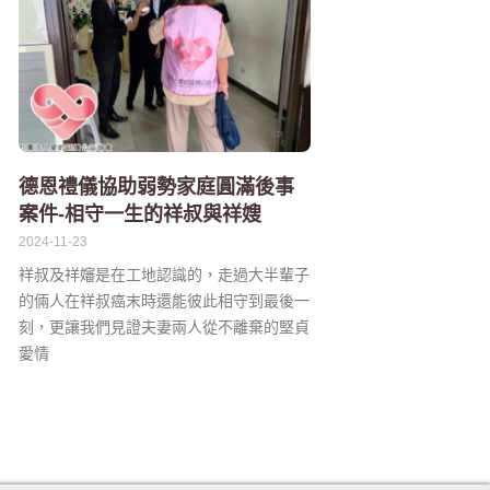
德恩禮儀協助弱勢家庭圓滿後事
案件-相守一生的祥叔與祥嫂
2024-11-23
祥叔及祥嬸是在工地認識的，走過大半輩子
的倆人在祥叔癌末時還能彼此相守到最後一
刻，更讓我們見證夫妻兩人從不離棄的堅貞
愛情