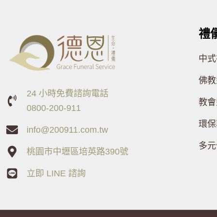
禮
中式
佛教
24 小時免費諮詢電話
教會
0800-200-911
環保
info@200911.com.tw
多元
桃園市中壢區培英路390號
立即 LINE 諮詢