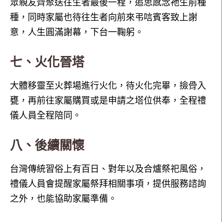
眾親友齊聚送往生者最後一程，追思感念祂生前種
種，同時家屬也待往生者向前來弔唁賓客致上謝
意，人生圓滿謝幕，下台一鞠躬。
七、火化晉塔
大體移靈至火葬場進行火化，待火化完畢，撿骨入
甕，再前往家屬購買或是申請之塔位供奉，全程禮
儀人員全程陪同。
八、後續關懷
台灣傳統習俗上有百日、對年以及合爐祭祀風俗，
禮儀人員會提醒家屬祭拜相關事項，提供服務諮詢
之外，也能協助家屬準備。