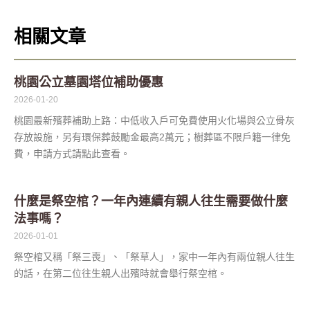
相關文章
桃園公立墓園塔位補助優惠
2026-01-20
桃園最新殯葬補助上路：中低收入戶可免費使用火化場與公立骨灰
存放設施，另有環保葬鼓勵金最高2萬元；樹葬區不限戶籍一律免
費，申請方式請點此查看。
什麼是祭空棺？一年內連續有親人往生需要做什麼
法事嗎？
2026-01-01
祭空棺又稱「祭三喪」、「祭草人」，家中一年內有兩位親人往生
的話，在第二位往生親人出殯時就會舉行祭空棺。