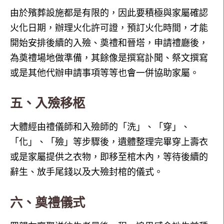
由於殯葬設施都是有限的，因此要積極與家屬確認
火化日期，辦理火化許可證，預訂火化時間，才能
開始安排後續的入殮、奠禮和晉塔，申請禮廳後，
為奠禮場地做準備，其餘像是撰寫訃聞、祭文撰寫
或是其他代辦申請事項等等也會一併協助家屬。
五、入殮移柩
大體經由禮儀師和入殮師的「洗」、「穿」、
「化」、「殮」等步驟後，遺體整理完畢穿上壽衣
或是家屬提供之衣物，即移至棺木內，等待後續的
辭生、放手尾錢以及大殮封棺的儀式。
六、奠禮儀式