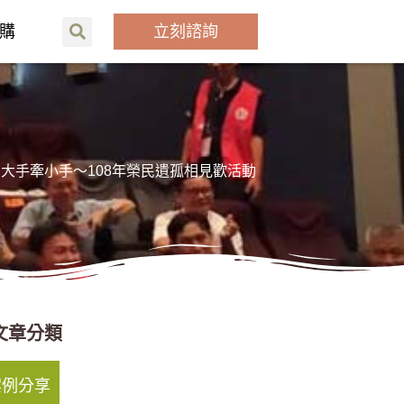
購
立刻諮詢
– 大手牽小手～108年榮民遺孤相見歡活動
文章分類
案例分享