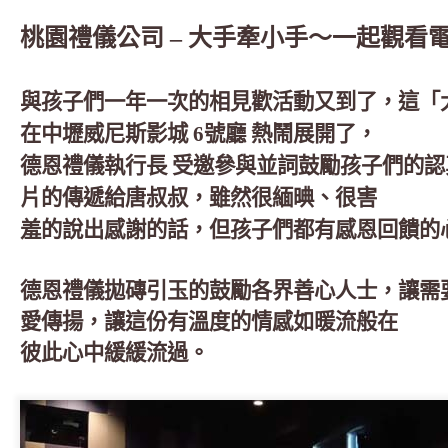
桃園禮儀公司 – 大手牽小手～一起觀看電
與孩子們一年一次的相見歡活動又到了，這「
在中壢威尼斯影城 6號廳 熱鬧展開了，
德恩禮儀執行長 受邀參與並詞鼓勵孩子們的
片的傳遞給唐叔叔，雖然很緬晪、很害
羞的說出感謝的話，但孩子們都有感恩回饋的
德恩禮儀拋磚引玉的鼓勵各界善心人士，讓需
愛傳揚，讓這份有溫度的情感如暖流般在
彼此心中緩緩流過。