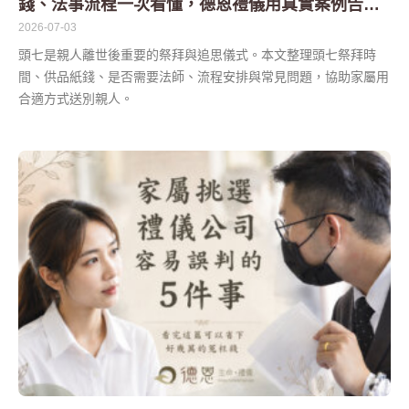
錢、法事流程一次看懂，德恩禮儀用真實案例告訴
您
2026-07-03
頭七是親人離世後重要的祭拜與追思儀式。本文整理頭七祭拜時
間、供品紙錢、是否需要法師、流程安排與常見問題，協助家屬用
合適方式送別親人。