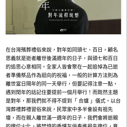
在台灣殯葬禮俗來說，對年如同頭七、百日，顧名
思義就是逝者離世後滿週年的日子，與頭七和百日
的追思心意相同，全家人皆會聚在一起追悼為已逝
者準備祭品作為迴向的祝福，一般的計算方法則為
離世當日隔年的同一天舉行，但要記得注意一點，
遇到閏年的話記住要提前一個月舉行！而既然主題
是對年，那我們就不得不提到「 合爐 」儀式，以台
灣葬禮葬禮習俗來說，民眾家中多半會設有祖先
壇，而在親人離世滿一週年的日子，我們會將逝親
的牌位火化，將焚燒的香爐灰供奉進祖先牌位，意