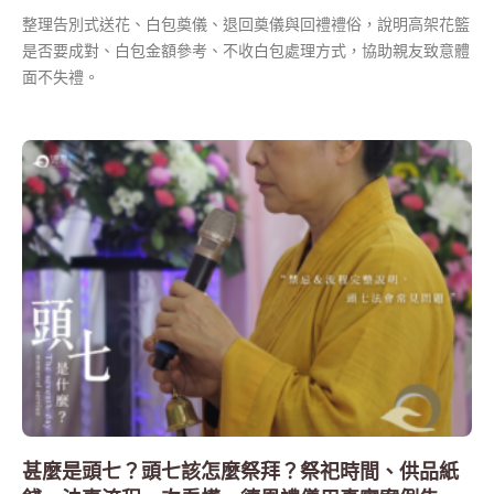
整理告別式送花、白包奠儀、退回奠儀與回禮禮俗，說明高架花籃
是否要成對、白包金額參考、不收白包處理方式，協助親友致意體
面不失禮。
甚麼是頭七？頭七該怎麼祭拜？祭祀時間、供品紙