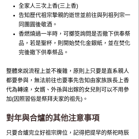
全家人三次上香(三上香)
告知歷代祖宗摯親的逝世並前往與列祖列宗一
同團圓後敬酒。
香燃燒過一半時，可擲筊詢問是否撤下供奉祭
品，若是聖杯，則開始焚化金銀紙，並在焚化
完後撤下供奉祭品。
整體來說流程上並不複雜，原則上只要是直系親人
都要參與，無法前往也要事先告知由家族族長上香
代為轉達，女婿、外孫與出嫁的女兒則可以不用參
加(因照習俗是祭拜夫家的祖先)。
對年與合爐的其他注意事項
只要合爐完立好祖宗牌位，記得把提早的祭祀時辰