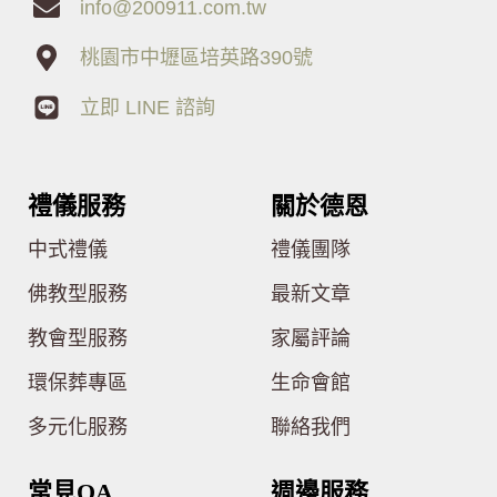
info@200911.com.tw
桃園市中壢區培英路390號
立即 LINE 諮詢
禮儀服務
關於德恩
中式禮儀
禮儀團隊
佛教型服務
最新文章
教會型服務
家屬評論
環保葬專區
生命會館
多元化服務
聯絡我們
常見QA
週邊服務